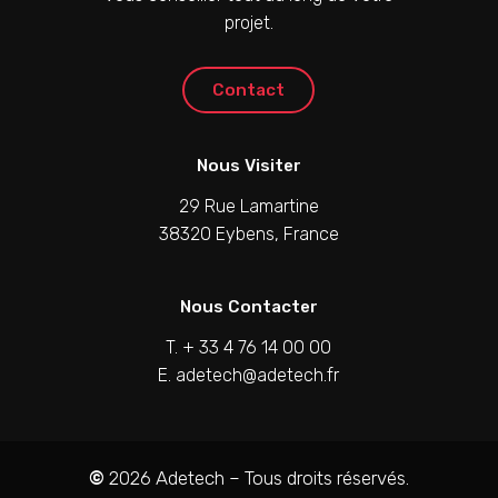
projet.
C
o
n
t
a
c
t
Nous Visiter
29 Rue Lamartine
38320 Eybens, France
Nous Contacter
T. + 33 4 76 14 00 00
E. adetech@adetech.fr
©
2026
Adetech – Tous droits réservés.