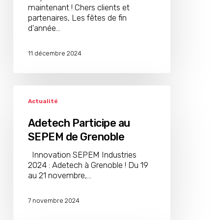
maintenant ! Chers clients et
partenaires, Les fêtes de fin
d’année…
11 décembre 2024
Adetech
Participe
Actualité
au
SEPEM
Adetech Participe au
de
SEPEM de Grenoble
Grenoble
Innovation SEPEM Industries
2024 : Adetech à Grenoble ! Du 19
au 21 novembre,…
7 novembre 2024