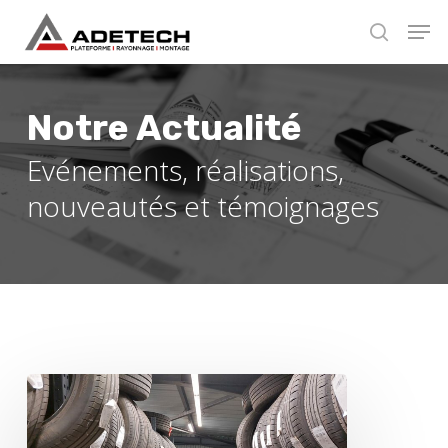
Skip
Men
to
search
main
Close
content
Menu
Notre Actualité
Evénements, réalisations,
nouveautés et témoignages
Rack
à
pneus
–