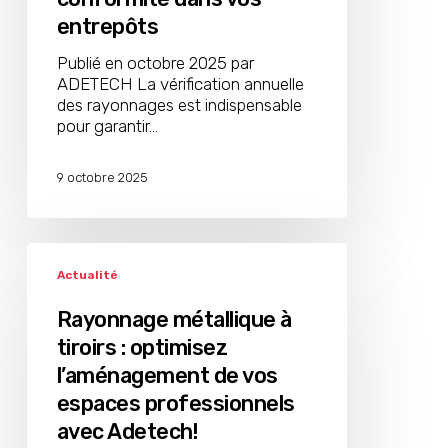
entrepôts
Publié en octobre 2025 par
ADETECH La vérification annuelle
des rayonnages est indispensable
pour garantir…
9 octobre 2025
Rayonnage
métallique
Actualité
à
tiroirs
Rayonnage métallique à
:
tiroirs : optimisez
optimisez
l’aménagement de vos
l’aménagement
de
espaces professionnels
vos
avec Adetech!
espaces