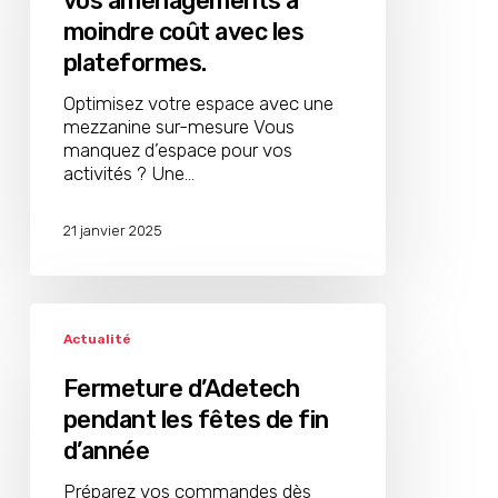
vos aménagements à
vos
moindre coût avec les
aménagements
à
plateformes.
moindre
Optimisez votre espace avec une
coût
mezzanine sur-mesure Vous
avec
manquez d’espace pour vos
les
activités ? Une…
plateformes.
21 janvier 2025
Fermeture
d’Adetech
Actualité
pendant
les
Fermeture d’Adetech
fêtes
pendant les fêtes de fin
de
d’année
fin
d’année
Préparez vos commandes dès