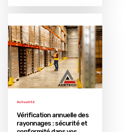
Vérification
annuelle
des
rayonnages
:
sécurité
et
conformité
dans
vos
entrepôts
Actualité
Vérification annuelle des
rayonnages : sécurité et
conformité dans vos