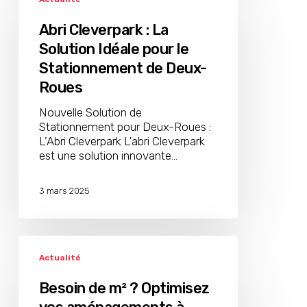
:
La
Abri Cleverpark : La
Solution
Solution Idéale pour le
Idéale
Stationnement de Deux-
pour
le
Roues
Stationnement
Nouvelle Solution de
de
Stationnement pour Deux-Roues :
Deux-
L’Abri Cleverpark L'abri Cleverpark
Roues
est une solution innovante…
3 mars 2025
Besoin
de
Actualité
m²
?
Besoin de m² ? Optimisez
Optimisez