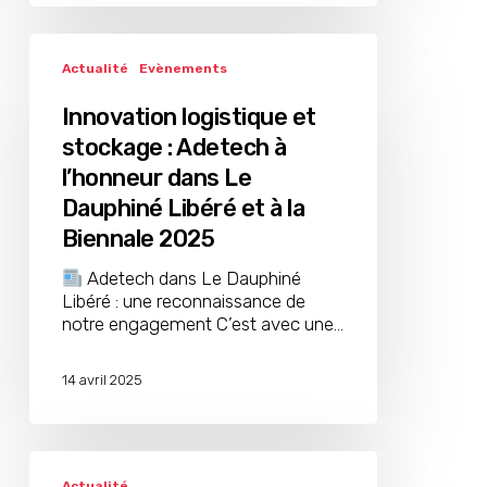
Innovation
logistique
Actualité
Evènements
et
stockage
Innovation logistique et
:
stockage : Adetech à
Adetech
l’honneur dans Le
à
l’honneur
Dauphiné Libéré et à la
dans
Biennale 2025
Le
Dauphiné
Adetech dans Le Dauphiné
Libéré
Libéré : une reconnaissance de
et
notre engagement C’est avec une…
à
la
14 avril 2025
Biennale
2025
Abri
Cleverpark
Actualité