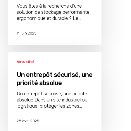
professionnels
Vous êtes à la recherche d’une
avec
solution de stockage performante,
Adetech!
ergonomique et durable ? Le…
11 juin 2025
Un
entrepôt
Actualité
sécurisé,
une
Un entrepôt sécurisé, une
priorité
priorité absolue
absolue
Un entrepôt sécurisé, une priorité
absolue Dans un site industriel ou
logistique, protéger les zones…
28 avril 2025