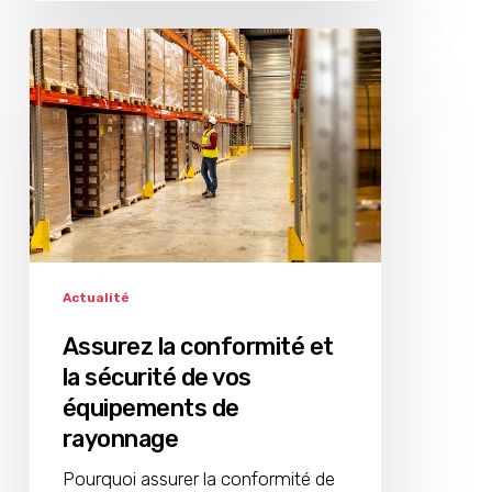
Assurez
la
conformité
et
la
sécurité
de
vos
équipements
de
rayonnage
Actualité
Assurez la conformité et
la sécurité de vos
équipements de
rayonnage
Pourquoi assurer la conformité de