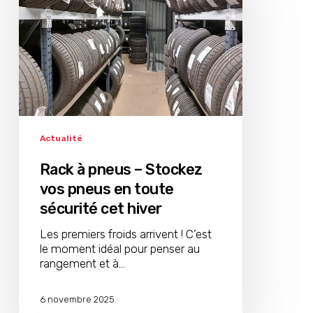
Stockez
vos
pneus
en
toute
sécurité
cet
hiver
Actualité
Rack à pneus – Stockez
vos pneus en toute
sécurité cet hiver
Les premiers froids arrivent ! C’est
le moment idéal pour penser au
rangement et à…
6 novembre 2025