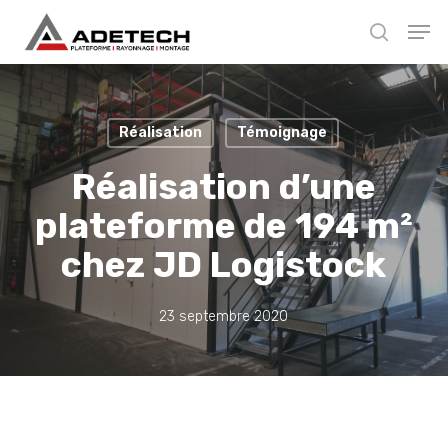
Skip
Men
to
search
main
Close
content
Menu
Réalisation
Témoignage
Réalisation d’une
plateforme de 194 m²
chez JD Logistock
23 septembre 2020